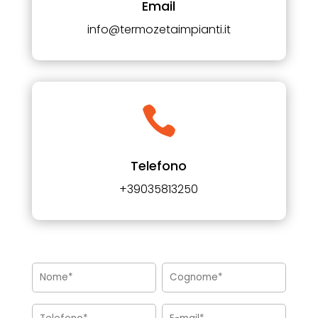
Email
info@termozetaimpianti.it

Telefono
+39035813250