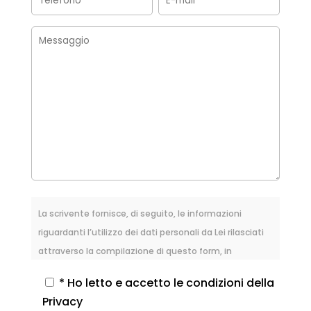
La scrivente fornisce, di seguito, le informazioni
riguardanti l’utilizzo dei dati personali da Lei rilasciati
attraverso la compilazione di questo form, in
osservanza alle norme di cui al Regolamento UE
* Ho letto e accetto le condizioni della
2016/679, relativo alla protezione delle persone fisiche
Privacy
con riguardo al trattamento dei dati personali, nonché