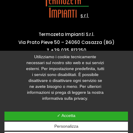
momento, senza pregiudicare la liceità del
trattamento basata sul consenso prestato prima
della revoca; per fare ciò, può disiscriversi in ogni
momento contattando il titolare del trattamento ai
Termozeta Impianti S.r.l.
recapiti pubblicati sul sito stesso. La informiamo,
Via Prato Pieve 50 – 24060 Casazza (BG)
inoltre, del diritto di proporre reclamo all’Autorità
T
+39 035 813250
Garante per la Protezione dei Dati Personali, quale
Utilizziamo i cookie tecnicamente
info@termozetaimpianti.it
autorità di controllo operante in Italia, e di proporre
necessari sul nostro sito web e sui servizi
esterni. Per impostazione predefinita, tutti
ricorso giurisdizionale, tanto avverso una decisione
i servizi sono disabilitati. È possibile
dell’Autorità Garante, quanto nei confronti del titolare
disattivare o disattivare ogni servizio se
del trattamento stesso e/o di un responsabile del
ne avete bisogno o meno. Per ulteriori
informazioni si prega di leggere la nostra
trattamento.
Mappa del sito
Privacy
informativa sulla privacy.
Web Policy Privacy
✓ Accetta
© Copyright Termozeta Impianti s.r.l. - C.F. e P.IVA
Personalizza
02219510167