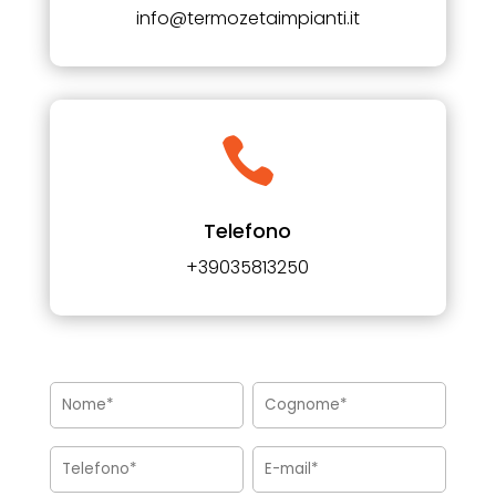
info@termozetaimpianti.it

Telefono
+39035813250