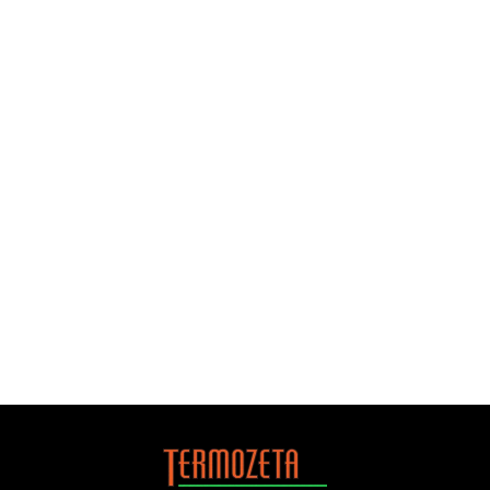
tutti i diritti previsti dagli articoli da 15 a 22 del
predetto Regolamento UE, che Le consentono, in
particolare, la facoltà di chiedere l’accesso ai dati
personali e di estrarne copia (art. 15 GDPR), la rettifica
(art. 16 GDPR) e la cancellazione degli stessi (art. 17
GDPR), la limitazione del trattamento che La riguardi
(art. 18 GDPR), la portabilità dei dati (art. 20 GDPR, ove
ne ricorrano i presupposti) e di opporsi al trattamento
che La riguardi (artt. 21 e 22 GDPR, per le ipotesi ivi
menzionate e, in particolare, al trattamento per
finalità di marketing o che si traduca in un processo
decisionale automatizzato, compresa la profilazione,
che produca effetti giuridici che lo riguardano, ove ne
ricorrano i presupposti). Le ricordiamo, altresì, il Suo
diritto, qualora il trattamento sia basato sul
consenso, di revocare detto consenso in qualsiasi
momento, senza pregiudicare la liceità del