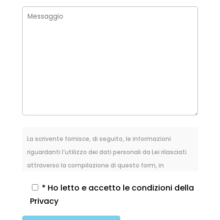
La scrivente fornisce, di seguito, le informazioni
riguardanti l’utilizzo dei dati personali da Lei rilasciati
attraverso la compilazione di questo form, in
osservanza alle norme di cui al Regolamento UE
* Ho letto e accetto le condizioni della
2016/679, relativo alla protezione delle persone fisiche
Privacy
con riguardo al trattamento dei dati personali, nonché
alla libera circolazione di tali dati (noto anche come