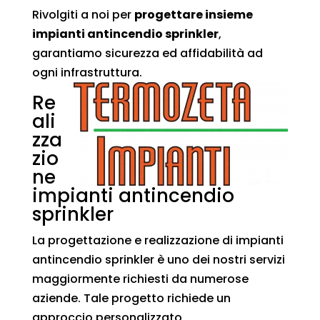
Rivolgiti a noi per
progettare insieme
impianti antincendio sprinkler
,
garantiamo sicurezza ed affidabilità ad
ogni infrastruttura.
Re
ali
zza
zio
ne
impianti antincendio
sprinkler
La progettazione e realizzazione di impianti
antincendio sprinkler è uno dei nostri servizi
maggiormente richiesti da numerose
aziende. Tale progetto richiede un
approccio personalizzato